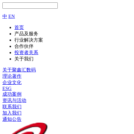
中
EN
首页
产品及服务
行业解决方案
合作伙伴
投资者关系
关于我们
关于聚鑫汇数码
理论著作
企业文化
ESG
成功案例
资讯与活动
联系我们
加入我们
通知公告