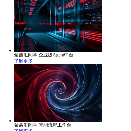
聚鑫汇问学 企业级Agent中台
了解更多
聚鑫汇问学 智能流程工作台