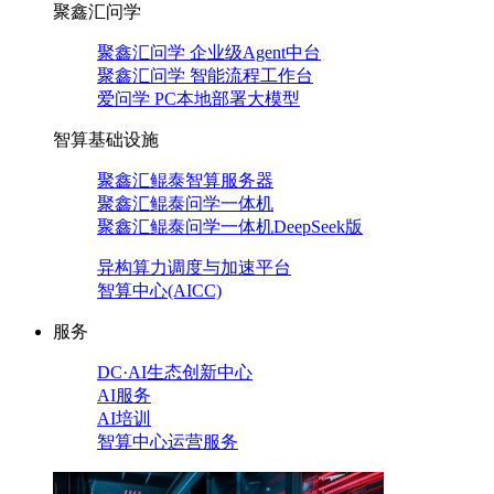
聚鑫汇问学
聚鑫汇问学 企业级Agent中台
聚鑫汇问学 智能流程工作台
爱问学 PC本地部署大模型
智算基础设施
聚鑫汇鲲泰智算服务器
聚鑫汇鲲泰问学一体机
聚鑫汇鲲泰问学一体机DeepSeek版
异构算力调度与加速平台
智算中心(AICC)
服务
DC·AI生态创新中心
AI服务
AI培训
智算中心运营服务