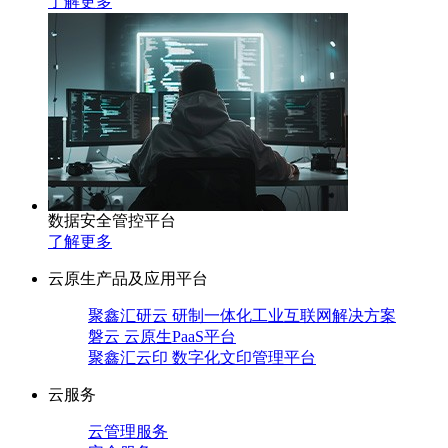
了解更多
数据安全管控平台
了解更多
云原生产品及应用平台
聚鑫汇研云 研制一体化工业互联网解决方案
磐云 云原生PaaS平台
聚鑫汇云印 数字化文印管理平台
云服务
云管理服务